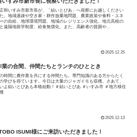
路いすみ市新市長に視察いただきました！
正和いすみ市新市長が、「結いとぴあ」へ視察にお越しください
た。地域過疎や空き家・耕作放棄地問題、農業政策や食料・エネ
ーの自給、地球環境問題、地域のレジリエンス強化、地元高校の
と遠隔地留学制度、給食無償化、また、高齢者の貧困や...
2025.12.25
作業の合間、仲間たちとランチのひととき
の時間に農作業を共にする仲間たち。専門知識のある方からたく
の学びを得ています。今日は大量のジャガイモも収穫。さあて、
いよ結いとぴあも本格始動！＃結いとぴあ ＃いすみ市 ＃地方移住
穫
2025.12.13
TOBO ISUMI様にご来訪いただきました！