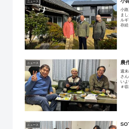
小
ニュース
小路
まし
ルギ
存続
農
ニュース
週末
さん
いよ
＃収
SO
ニュース