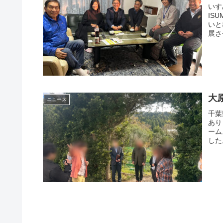
いす
IS
いと
展さ
大
ニュース
千葉
あり
ーム
した