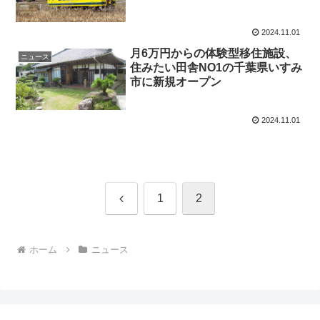
2024.11.01
月6万円からの体験型移住施設、
ニュース
住みたい田舎NO1の千葉県いすみ
市に新規オープン
2024.11.01
前
1
2
へ
ホーム
ニュース